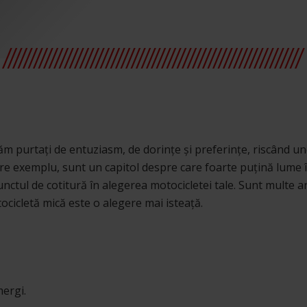
m purtați de entuziasm, de dorințe și preferințe, riscând un
re exemplu, sunt un capitol despre care foarte puțină lume îț
punctul de cotitură în alegerea motocicletei tale. Sunt multe 
ocicletă mică este o alegere mai isteață.
mergi.