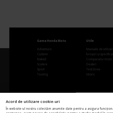
Gama Honda Moto
Utile
Adventure
Manuale de utilizar
Custom
broșuri și specificaț
Naked
Comparator moto
Scutere
Dealeri
Sport
Test Drive
Touring
Istoric
© 2026 Honda Tra
Acord de utilizare cookie-uri
România
În website-ul nostru colectăm anumite date pentru a asigura funcționar
Toate drepturile rez