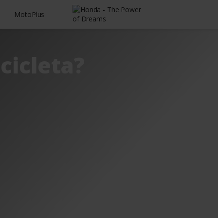
MotoPlus
cicleta?