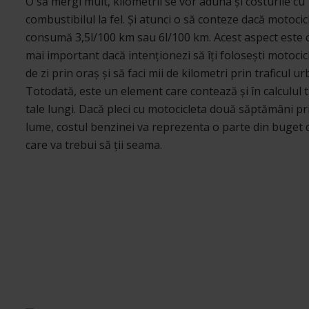
O să mergi mult, kilometrii se vor aduna și costurile cu
combustibilul la fel. Și atunci o să conteze dacă motocic
consumă 3,5l/100 km sau 6l/100 km. Acest aspect este 
mai important dacă intenționezi să îți folosești motocicl
de zi prin oraș și să faci mii de kilometri prin traficul ur
Totodată, este un element care contează și în calculul 
tale lungi. Dacă pleci cu motocicleta două săptămâni pr
lume, costul benzinei va reprezenta o parte din buget 
care va trebui să ții seama.