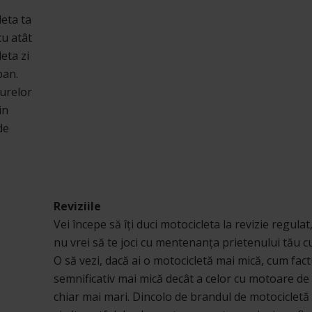
leta ta
cu atât
eta zi
ban.
turelor
in
de
Reviziile
Vei începe să îți duci motocicleta la revizie regulat
nu vrei să te joci cu mentenanța prietenului tău cu
O să vezi, dacă ai o motocicletă mai mică, cum factu
semnificativ mai mică decât a celor cu motoare de 
chiar mai mari. Dincolo de brandul de motocicletă