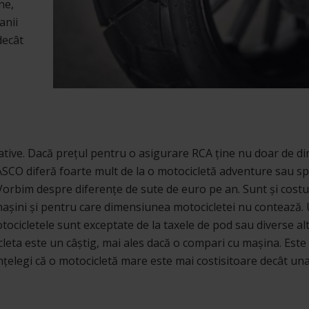
ne,
anii
decât
cative. Dacă prețul pentru o asigurare RCA ține nu doar de 
i CASCO diferă foarte mult de la o motocicletă adventure sau s
orbim despre diferențe de sute de euro pe an. Sunt și costu
i mașini și pentru care dimensiunea motocicletei nu contează
ocicletele sunt exceptate de la taxele de pod sau diverse alt
leta este un câștig, mai ales dacă o compari cu mașina. Este
înțelegi că o motocicletă mare este mai costisitoare decât una