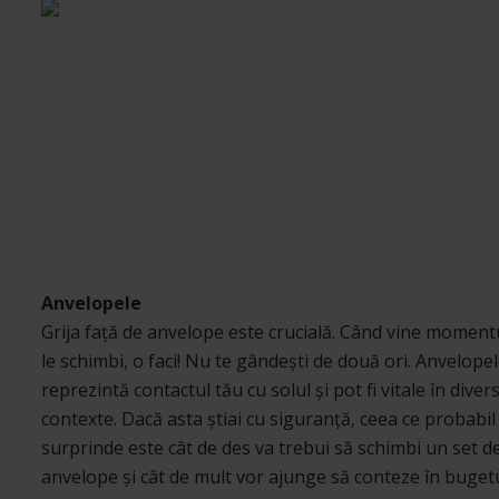
Anvelopele
Grija față de anvelope este crucială. Când vine moment
le schimbi, o faci! Nu te gândești de două ori. Anvelope
reprezintă contactul tău cu solul și pot fi vitale în diver
contexte. Dacă asta știai cu siguranță, ceea ce probabil
surprinde este cât de des va trebui să schimbi un set d
anvelope și cât de mult vor ajunge să conteze în bugetu