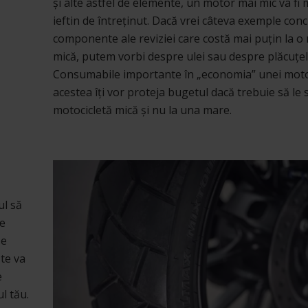
și alte astfel de elemente, un motor mai mic va fi
ieftin de întreținut. Dacă vrei câteva exemple con
componente ale reviziei care costă mai puțin la o
mică, putem vorbi despre ulei sau despre plăcuțel
Consumabile importante în „economia” unei motoc
acestea îți vor proteja bugetul dacă trebuie să le 
motocicletă mică și nu la una mare.
ul să
le
se
 te va
e
l tău.