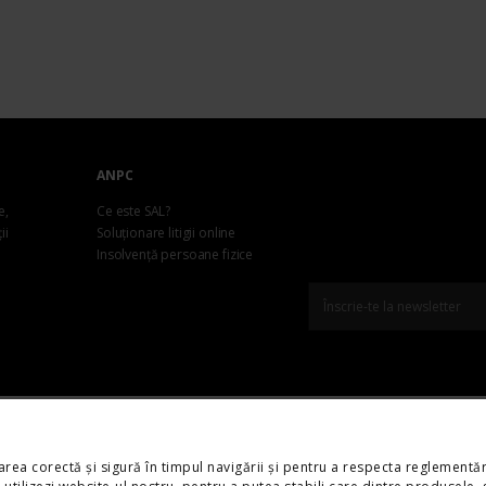
ANPC
e,
Ce este SAL?
ii
Soluționare litigii online
Insolvență persoane fizice
ding
Contact & Comunități
Privacy
Contact
Termeni și condiții
ea corectă și sigură în timpul navigării și pentru a respecta reglementăr
ervate.
Honda Auto
Politica de Cookie