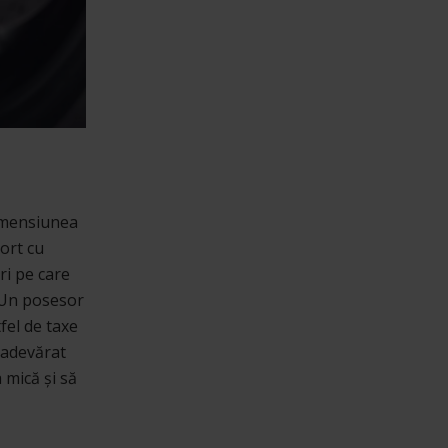
dimensiunea
port cu
ri pe care
. Un posesor
fel de taxe
 adevărat
 mică și să