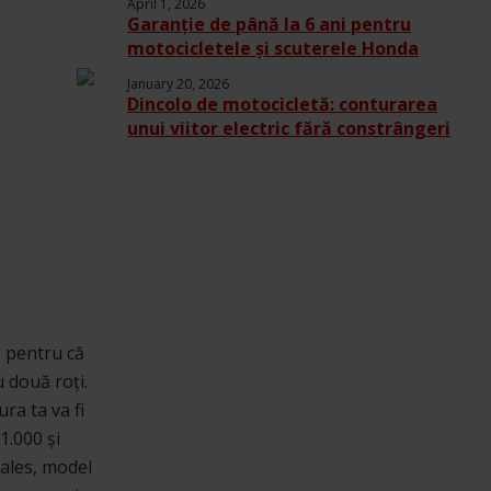
April 1, 2026
Garanție de până la 6 ani pentru
motocicletele și scuterele Honda
January 20, 2026
Dincolo de motocicletă: conturarea
unui viitor electric fără constrângeri
, pentru că
 două roți.
ra ta va fi
1.000 și
 ales, model