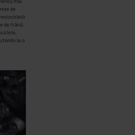
 mereu mai
crete de
 motocicletă
e de frână.
iclete,
schimbi la o