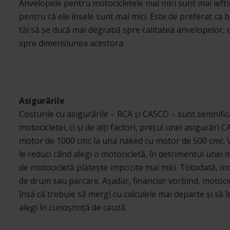
Anvelopele pentru motocicletele mai mici sunt mai iefti
pentru că ele însele sunt mai mici. Este de preferat ca b
tăi să se ducă mai degrabă spre calitatea anvelopelor, 
spre dimensiunea acestora.
Asigurările
Costurile cu asigurările – RCA și CASCO – sunt semnifi
motocicletei, ci și de alți factori, prețul unei asigurăr
motor de 1000 cmc la una naked cu motor de 500 cmc. V
le reduci când alegi o motocicletă, în detrimentul une
de motocicletă plătește impozite mai mici. Totodată, mot
de drum sau parcare. Așadar, financiar vorbind, motocic
însă că trebuie să mergi cu calculele mai departe și să 
alegi în cunoștință de cauză.