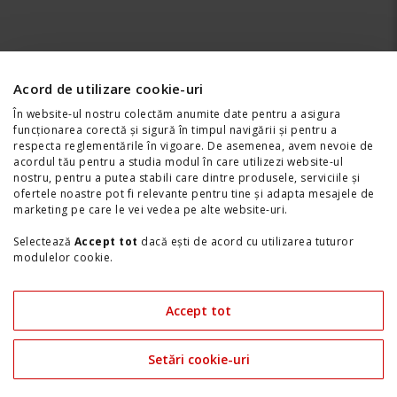
Acord de utilizare cookie-uri
În website-ul nostru colectăm anumite date pentru a asigura
funcționarea corectă și sigură în timpul navigării și pentru a
respecta reglementările în vigoare. De asemenea, avem nevoie de
acordul tău pentru a studia modul în care utilizezi website-ul
nostru, pentru a putea stabili care dintre produsele, serviciile și
ofertele noastre pot fi relevante pentru tine și adapta mesajele de
marketing pe care le vei vedea pe alte website-uri.
Selectează
Accept tot
dacă ești de acord cu utilizarea tuturor
modulelor cookie.
Selectează
Setări cookie-uri
dacă preferi să alegi tipurile de
module cookie pe care le folosim. Îți poți modifica preferințele în
Accept tot
orice moment accesând link-ul "
Setări Cookie-uri
" din josul site-
ului.
Setări cookie-uri
Consultă și
Politica de confidențialitate
|
Politica de Cookie