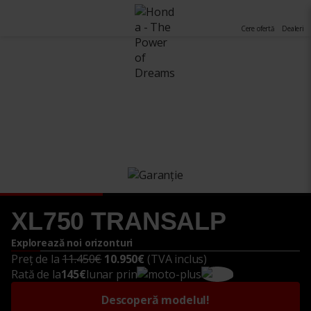
Cere ofertă
Dealeri
XL750 TRANSALP
Explorează noi orizonturi
Preț de la
11.450€
10.950€
(TVA inclus)
Rată de la
145€
lunar prin
Descoperă modelul!