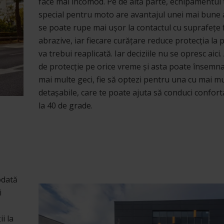
face mai incomod. Pe de altă parte, echipamentul t
special pentru moto are avantajul unei mai bune ae
se poate rupe mai ușor la contactul cu suprafețe 
abrazive, iar fiecare curățare reduce protecția la p
va trebui reaplicată. Iar deciziile nu se opresc aici.
de protecție pe orice vreme și asta poate însemna fi
mai multe geci, fie să optezi pentru una cu mai mu
detașabile, care te poate ajuta să conduci conforta
la 40 de grade.
odată
i
i la