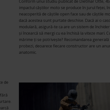
Conform unui studiu publicat de Dietmar Otte, 45
impactul căștilor moto se produce în jurul feței, î
neacoperită de căștile open face sau de căștile m
dacă acestea sunt purtate deschise. Dacă ai o cas
modulară, asigură-te ca are un sistem de închide
și încearcă să mergi cu ea închisă la viteze mari. C
mărime ți se potrivește? Recomandarea generală 
probezi, deoarece fiecare constructor are un anu
anatomic.
te de
e
 fără
urtare.
earcă