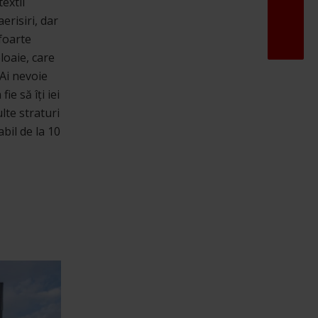
extil
risiri, dar
foarte
loaie, care
 Ai nevoie
e să îți iei
lte straturi
bil de la 10