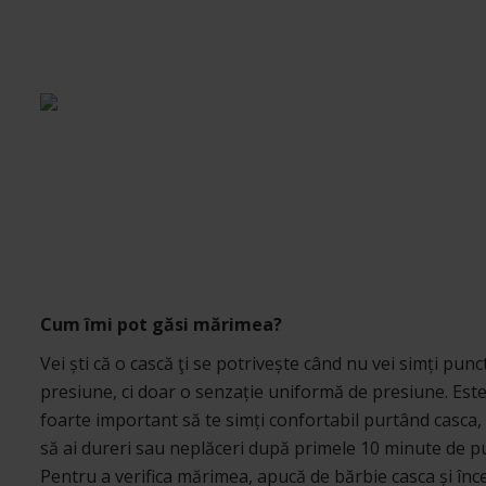
Cum îmi pot găsi mărimea?
Vei ști că o cască ţi se potrivește când nu vei simți punc
presiune, ci doar o senzație uniformă de presiune. Est
foarte important să te simți confortabil purtând casca,
să ai dureri sau neplăceri după primele 10 minute de p
Pentru a verifica mărimea, apucă de bărbie casca și înc