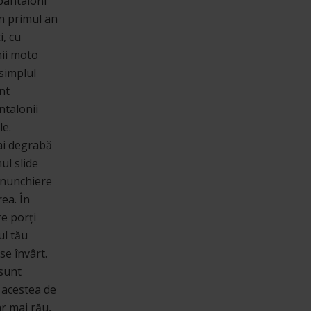
 pantaloni
în primul an
i, cu
nii moto
 simplul
nt
ntalonii
le.
mai degrabă
ul slide
genunchiere
ea. În
re porți
ul tău
se învârt.
 sunt
, acestea de
ar mai rău,