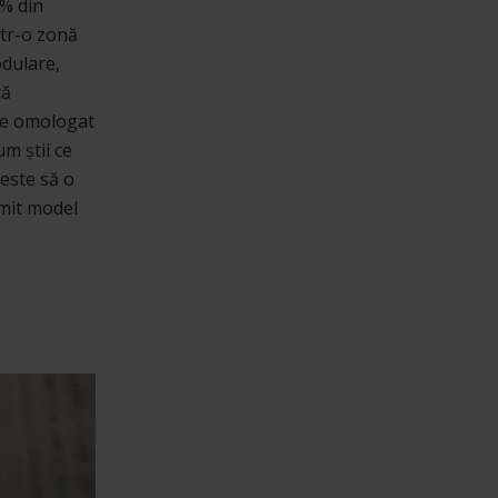
% din
ntr-o zonă
odulare,
că
re omologat
um știi ce
este să o
mit model