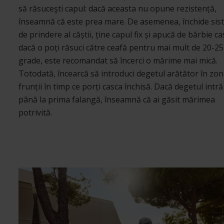
să răsuceşti capul: dacă aceasta nu opune rezistență,
înseamnă că este prea mare. De asemenea, închide sis
de prindere al căștii, ține capul fix și apucă de bărbie ca
dacă o poți răsuci către ceafă pentru mai mult de 20-25
grade, este recomandat să încerci o mărime mai mică.
Totodată, încearcă să introduci degetul arătător în zo
frunții în timp ce porți casca închisă. Dacă degetul intr
până la prima falangă, înseamnă că ai găsit mărimea
potrivită.