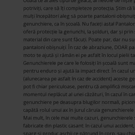
Odată ce ai ales tipul de geacă, ai nevoie de niște
potriviți, care să îți completeze protecția. Știm că 
mulți începători aleg să poarte pantaloni obișnuiț
genunchiere, ca în școală. Nu faceți asta! Pantalo
oferă protecție la genunchi, la șolduri, dar și prin
material din care sunt făcuți. Poate par, dar nu su
pantaloni obișnuiți. În caz de abraziune, DOAR pa
moto te ajută și rămân ei pe asfalt în locul pielii ta
Genunchierele pe care le folosiți în școală sunt 
pentru enduro și ajută la impact direct. În cazul un
(alunecarea pe asfalt în caz de accident) aceste 
pot fi chiar periculoase, pentru că amplifică mișcar
momentul neplăcut al unei căzături, în cazul în ca
genunchiere pe deasupra blugilor normali, picior
capătă rolul unui ax în jurul căruia genunchierele 
Mai mult, în cele mai multe cazuri, genunchierele
fabricate din plastic casant: în cazul unui accident
sparg și produc așchii ce pătrund în corp, sau chi