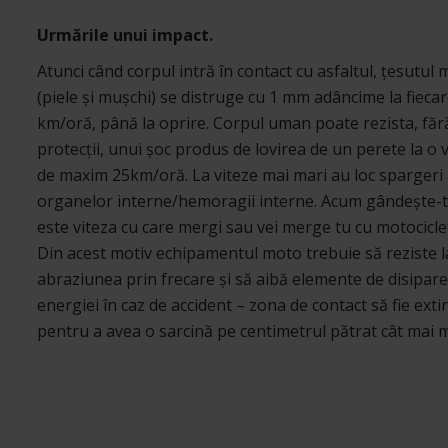
Urmările unui impact.
Atunci când corpul intră în contact cu asfaltul, țesutul 
(piele și mușchi) se distruge cu 1 mm adâncime la fieca
km/oră, până la oprire. Corpul uman poate rezista, făr
protecții, unui șoc produs de lovirea de un perete la o 
de maxim 25km/oră. La viteze mai mari au loc spargeri 
organelor interne/hemoragii interne. Acum gândește-t
este viteza cu care mergi sau vei merge tu cu motocicle
Din acest motiv echipamentul moto trebuie să reziste l
abraziunea prin frecare și să aibă elemente de disipare
energiei în caz de accident – zona de contact să fie exti
pentru a avea o sarcină pe centimetrul pătrat cât mai m