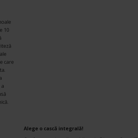
moale
re 10
ă
viteză
ale
e care
ta.
a
 a
nsă
ică.
Alege o cască integrală!