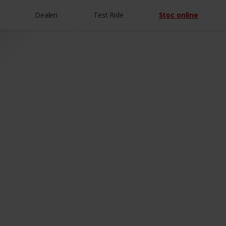
Dealeri
Test Ride
Stoc online
tre punctele importante pe lista de
e protecție