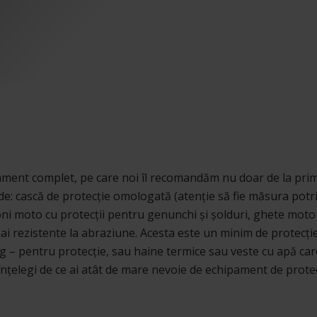
pament complet, pe care noi îl recomandăm nu doar de la prima
de: cască de protecție omologată (atenție să fie măsura potriv
ni moto cu protecții pentru genunchi și șolduri, ghete moto c
ai rezistente la abraziune. Acesta este un minim de protecție
g – pentru protecție, sau haine termice sau veste cu apă car
înțelegi de ce ai atât de mare nevoie de echipament de protec