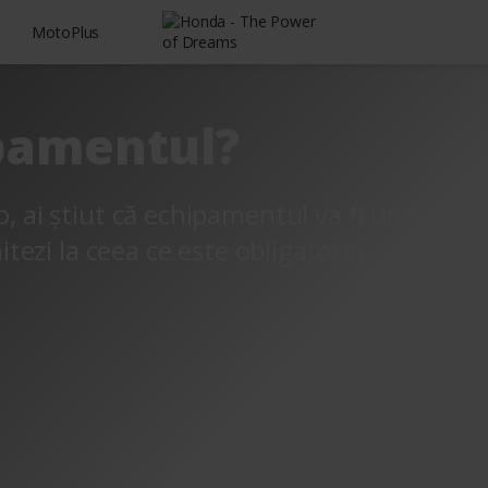
MotoPlus
ipamentul?
o, ai știut că echipamentul va fi unul din
mitezi la ceea ce este obligatoriu – casca d