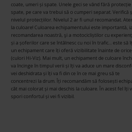
coate, umeri și spate. Unele geci se vând fără protecție
spate, pe care va trebui să o cumperi separat. Verifică ș
nivelul protecțiilor. Nivelul 2 ar fi unul recomandat. Aten
la culoare! Culoarea echipamentului este importantă, i
recomandarea noastră, şi a motocicliștilor cu experienț
și a șoferilor care se întâlnesc cu noi în trafic… este să îț
un echipament care îți oferă vizibilitate înainte de orice
(culori Hi-Viz). Mai mult, un echipament de culoare înch
va încinge în timpul verii și îți va aduce un mare disconf
vei deshidrata și îți va fi din ce în ce mai greu să te
concentrezi la drum. Îți recomandăm să folosești echi
cât mai colorat și mai deschis la culoare. În acest fel îți v
spori confortul și vei fi vizibil.