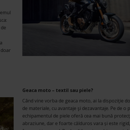
temul
sca:
 de
na
ă doar
Geaca moto – textil sau piele?
Când vine vorba de geaca moto, ai la dispoziţie do
de materiale, cu avantaje şi dezavantaje. Pe de o p
echipamentul de piele oferă cea mai bună protecți
abraziune, dar e foarte călduros vara și este rigid,