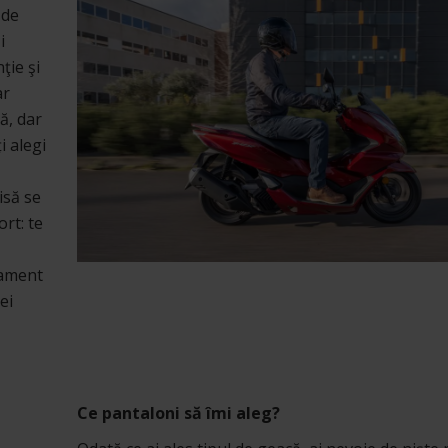
 de
i
ţie şi
ar
ă, dar
i alegi
isă se
ort: te
pament
ei
Ce pantaloni să îmi aleg?