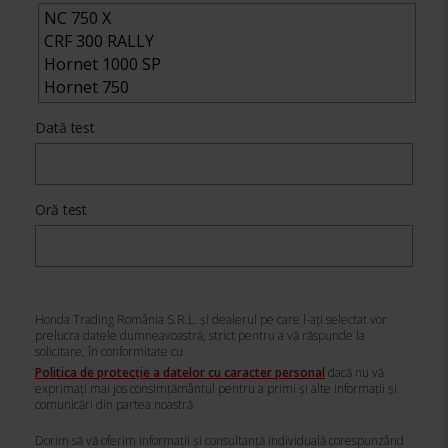
Dată test
Oră test
Honda Trading România S.R.L. și dealerul pe care l-ați selectat vor
prelucra datele dumneavoastră, strict pentru a vă răspunde la
solicitare, în conformitate cu
Politica de protecție a datelor cu caracter personal
dacă nu vă
exprimați mai jos consimțământul pentru a primi și alte informații și
comunicări din partea noastră
Dorim să vă oferim informații și consultanță individuală corespunzând