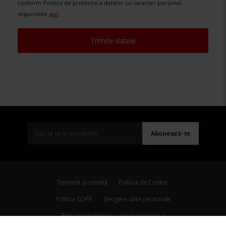
conform Politicii de protecție a datelor cu caracter personal,
disponibile
aici
.
Termeni și condiții
Politica de Cookie
Politica GDPR
Ștergere date personale
Protecția datelor cu caracter personal