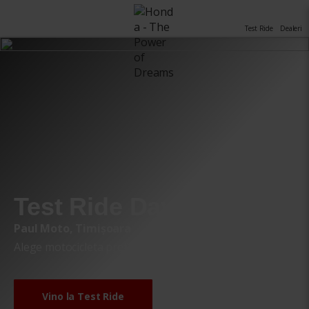
Test Ride
Dealeri
Test Ride Days
Paul Moto, Timișoara
Alege motocicleta preferată!
Vino la Test Ride