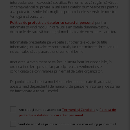
intereselor dumneavoastră specifice. Prin urmare, vă rugăm să vă dați
consimțământul cu privire la utilizarea datelor dumneavoastră pentru
a vă putea transmite informații despre produsele și serviciile noastre.
Va rugăm să consultați
Politica de protecție a datelor cu caracter personal
pentru
informații privind modul în care utilizăm datele dumneavoastră,
drepturile de care vă bucurați și modalitatea de exercitare a acestora.
Informațiile prezentate pe website sunt oferite exclusiv cu titlu
informativ și nu au valoare contractuală, iar transmiterea formularului
nu echivalează cu plasarea unei comenzi ferme.
Înscrierea la eveniment se va face în limita locurilor disponibile, în
ordinea înscrierii pe site, iar participarea la eveniment este
condiționată de confirmarea prin email de către organizator.
Disponibilitatea la test a modelelor selectate nu poate fi garantată,
aceasta fiind dependentă de numărul de persoane înscrise și de starea
de funcționare a fiecărui model.
Am citit și sunt de acord cu
Termenii și Condițiile
și
Politica de
protecție a datelor cu caracter personal
.
d
Sunt de acord să primesc comunicări de marketing prin e-mail