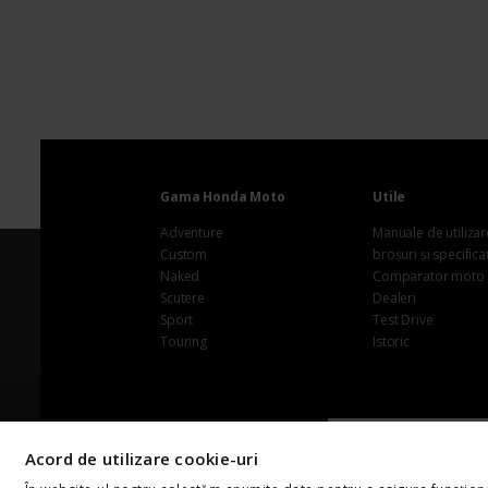
Gama Honda Moto
Utile
Adventure
Manuale de utilizar
Custom
broșuri și specificaț
Naked
Comparator moto
Scutere
Dealeri
Sport
Test Drive
Touring
Istoric
© 2026 Honda Tra
Acord de utilizare cookie-uri
România