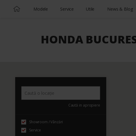
Modele
Service
Utile
News & Blog
HONDA BUCUREST
Caută in apropiere
Showroom / Vânzări
Service