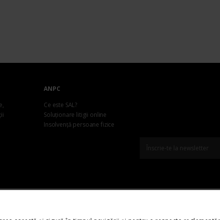
ANPC
e,
Ce este SAL?
ii
Soluționare litigii online
Insolvență persoane fizice
ding
Contact & Comunități
Privacy
Contact
Termeni și condiții