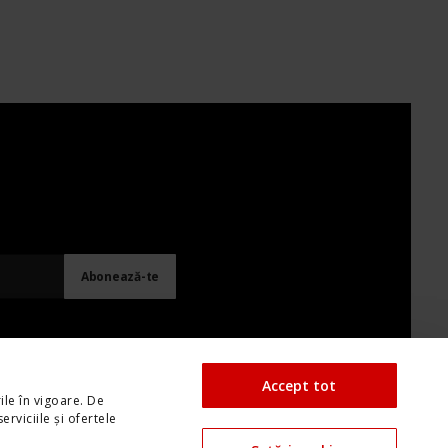
Accept tot
ile în vigoare. De
rviciile și ofertele