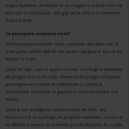
inspire încredere. Urmărește de pe margine o ședință moto să
vezi cum se desfășoară, câtă grijă au de elevi și ce sentiment
îți lasă la final.
Ce presupune examenul moto?
Pentru examenul teoretic moto, subiectele abordate sunt, în
mare parte, diferite față de cele pentru categoria B. Așa că da,
trebuie să înveți.
Dacă ”iei sala”, cum se spune colocvial, vei merge la examenul
din poligon și la cel din trafic. Examenul din poligon presupune
parcurgerea unor probe de îndemânare și control al
motocicletei. Nu trebuie să greșești și să termini totul în 3.30
minute.
Dacă ai luat și poligonul, urmează testul din trafic. Aici
instructorul îți va fi pasager, nu poliţistul examinator. Acesta se
va afla într-o mașină de asistență, pusă la dispoziție de școală,