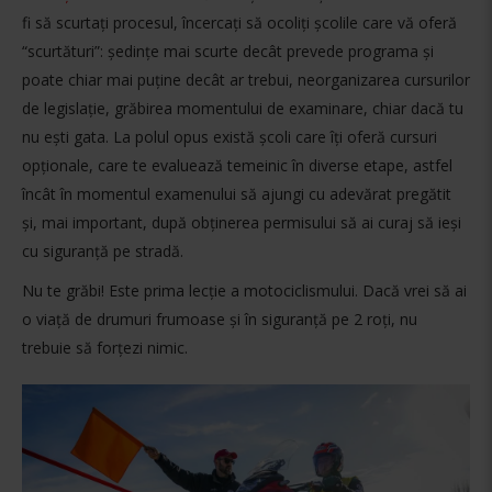
fi să scurtați procesul, încercați să ocoliți școlile care vă oferă
“scurtături”: ședințe mai scurte decât prevede programa și
poate chiar mai puține decât ar trebui, neorganizarea cursurilor
de legislație, grăbirea momentului de examinare, chiar dacă tu
nu ești gata. La polul opus există școli care îți oferă cursuri
opționale, care te evaluează temeinic în diverse etape, astfel
încât în momentul examenului să ajungi cu adevărat pregătit
și, mai important, după obținerea permisului să ai curaj să ieși
cu siguranță pe stradă.
Nu te grăbi! Este prima lecție a motociclismului. Dacă vrei să ai
o viață de drumuri frumoase și în siguranță pe 2 roți, nu
trebuie să forțezi nimic.