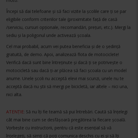
moto.
Începi să dai telefoane și să faci vizite la școlile care ți se par
eligibile conform criteriilor tale (proximitate față de casă
/serviciu, cursuri opționale, recomandări, prețuri, etc.). Mergi la
sediu și la poligonul unde activează școala.
Cel mai probabil, acum vei putea beneficia și de o ședință
gratuită, de demo. Apoi, analizează flota de motociclete!
Verifică dacă sunt bine întreținute și dacă ți se potrivește o
motocicletă sau dacă ți-ar plăcea să faci școala cu un model
anume. Unele școli nu acceptă elevi mai scunzi, unele nu te
acceptă dacă nu știi să mergi pe bicicletă, iar altele – nici una,
nici alta.
ATENȚIE
: Să nu îți fie teamă să pui întrebări. Caută să înțelegi
cât mai bine cum se desfășoară pregătirea la fiecare școală.
Vorbește cu instructorii, pentru că este esențial să vă
înțelegeți, să simți că poți comunica deschis cu ei și să îți