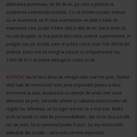
eliberarea permisului, de 89 de lei, pe care o plătești la
susținerea examenului teoretic. Ca să termini școala, trebuie
să iei examenul, iar în ziua examenului vei plăti o taxă de
examinare care poate fi între 200 și 400 de lei. Dacă simți că
nu ești pregătit, ai mai putea dori niște ședințe suplimentare, în
poligon sau pe stradă, care ar putea costa chiar 100-200 lei pe
ședință. Dacă vrei să mergi la cursuri cu echipamentul tău,
1.000 de lei s-ar putea adăuga la costul școlii.
ATENȚIE
: Nu te lăsa atras de mirajul celui mai mic preț. Startul
vieții tale de motociclist este prea important pentru a face
economie la asta. Analizează cu atenție de unde vine acea
diferență de preț. Serviciile oferite și calitatea instructorilor de
regulă fac diferența, iar tu sigur vrei tot ce e mai bun. Multe
școli se laudă cu rata de promovabilitate, dar nu te lăsa păcălit
nici de asta. Să iei permisul poate fi ușor. Să ieși motociclist
adevărat din școală – asta este cel mai important.