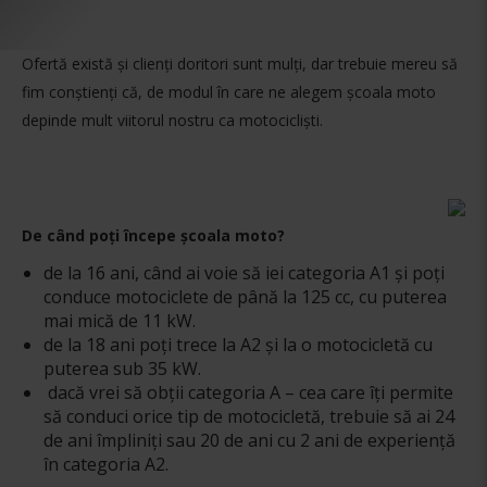
Ofertă există și clienți doritori sunt mulți, dar trebuie mereu să
fim conștienți că, de modul în care ne alegem școala moto
depinde mult viitorul nostru ca motocicliști.
De când poți începe școala moto?
de la 16 ani, când ai voie să iei categoria A1 și poți
conduce motociclete de până la 125 cc, cu puterea
mai mică de 11 kW.
de la 18 ani poți trece la A2 și la o motocicletă cu
puterea sub 35 kW.
dacă vrei să obții categoria A – cea care îți permite
să conduci orice tip de motocicletă, trebuie să ai 24
de ani împliniți sau 20 de ani cu 2 ani de experiență
în categoria A2.