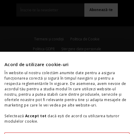
Termeni și condiții
Politica de Cookie
Politica GDPR
Ștergere date personale
Protecția datelor cu caracter personal
Acord de utilizare cookie-uri
Manuale de utilizare, broșuri și specificații
În website-ul nostru colectăm anumite date pentru a asigura
funcționarea corectă și sigură în timpul navigării și pentru a
Raport public Country by Country
Honda Auto
Contact
respecta reglementările în vigoare. De asemenea, avem nevoie de
Ce este SAL?
Soluționare litigii online
Insolvență persoane fizice
acordul tău pentru a studia modul în care utilizezi website-ul
nostru, pentru a putea stabili care dintre produsele, serviciile și
EU Data Act
ofertele noastre pot fi relevante pentru tine și adapta mesajele de
marketing pe care le vei vedea pe alte website-uri.
Selectează
Accept tot
dacă ești de acord cu utilizarea tuturor
modulelor cookie.
Selectează
Setări cookie-uri
dacă preferi să alegi tipurile de