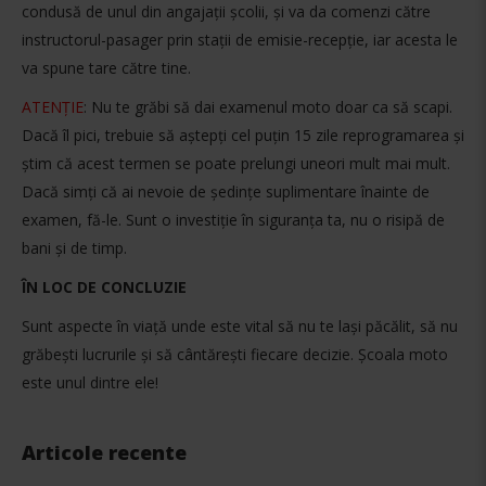
condusă de unul din angajații școlii, și va da comenzi către
instructorul-pasager prin stații de emisie-recepție, iar acesta le
va spune tare către tine.
ATENȚIE
: Nu te grăbi să dai examenul moto doar ca să scapi.
Dacă îl pici, trebuie să aștepți cel puțin 15 zile reprogramarea și
știm că acest termen se poate prelungi uneori mult mai mult.
Dacă simți că ai nevoie de ședințe suplimentare înainte de
examen, fă-le. Sunt o investiție în siguranța ta, nu o risipă de
bani și de timp.
ÎN LOC DE CONCLUZIE
Sunt aspecte în viață unde este vital să nu te lași păcălit, să nu
grăbești lucrurile și să cântărești fiecare decizie. Școala moto
este unul dintre ele!
Articole recente