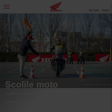
Test Ride
Dealeri
Școlile moto
Indiferent de stadiul în care te afli,
mai jos ai câteva
informații de care sigur ai nevoie.